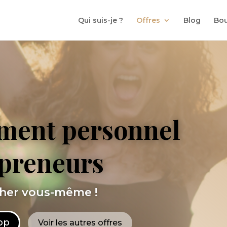
Qui suis-je ?
Offres
Blog
Bou
ment personnel
epreneurs
cher vous-même !
pp
Voir les autres offres