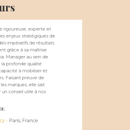
urs
e rigoureuse, experte et
r des enjeux stratégiques de
s impératifs de résultats
t grâce à sa maîtrise
a. Manager au sein de
 la profonde qualité
capacité à mobiliser et
urs. Faisant preuve de
 les marques, elle sait
un conseil utile à nos
tz
,
cy -
Paris, France